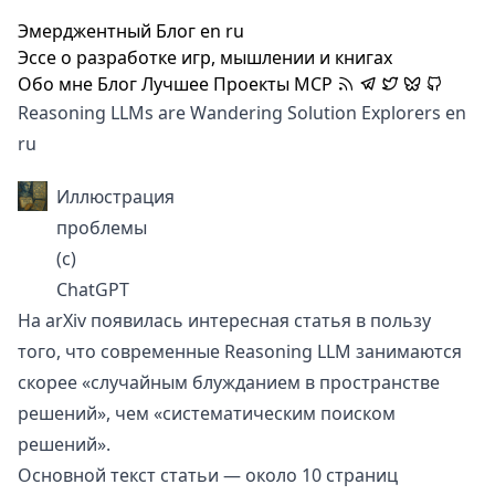
Эмерджентный Блог
en
ru
Эссе о разработке игр, мышлении и книгах
Обо мне
Блог
Лучшее
Проекты
MCP
Reasoning LLMs are Wandering Solution Explorers
en
ru
Иллюстрация
проблемы
(с)
ChatGPT
На arXiv появилась
интересная статья
в пользу
того, что современные Reasoning LLM занимаются
скорее «случайным блужданием в пространстве
решений», чем «систематическим поиском
решений».
Основной текст статьи — около 10 страниц