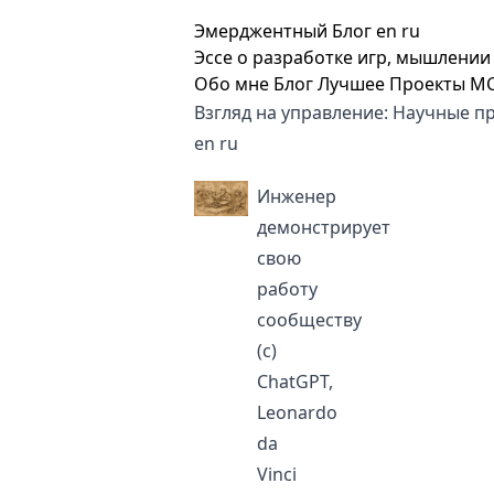
Эмерджентный Блог
en
ru
Эссе о разработке игр, мышлении 
Обо мне
Блог
Лучшее
Проекты
M
Взгляд на управление: Научные 
en
ru
Инженер
демонстрирует
свою
работу
сообществу
(с)
ChatGPT,
Leonardo
da
Vinci