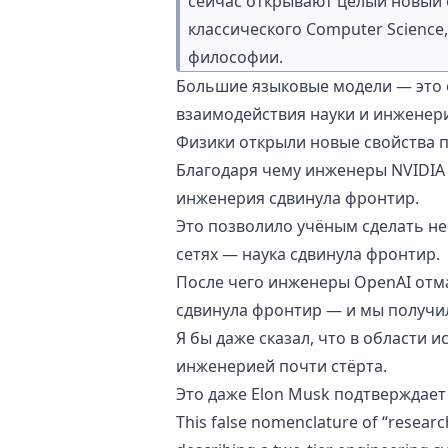
сейчас открывают целый новый 
классического Computer Science,
философии.
Большие языковые модели — это 
взаимодействия науки и инженери
Физики открыли новые свойства 
Благодаря чему инженеры
NVIDIA
инженерия сдвинула фронтир.
Это позволило учёным сделать н
сетях — наука сдвинула фронтир.
После чего инженеры
OpenAI
отм
сдвинула фронтир — и
мы получил
Я бы даже сказал, что в области 
инженерией почти стёрта.
Это даже
Elon Musk подтверждает
This false nomenclature of “researc