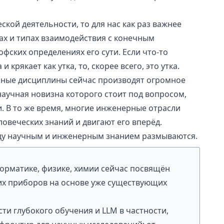
кой деятельности, то для нас как раз важнее
сах и типах взаимодействия с конечным
фских определениях его сути. Если что-то
 и крякает как утка, то,
скорее всего, это утка
.
учные дисциплины сейчас производят огромное
научная новизна которого стоит под вопросом,
. В то же время, многие инженерные отрасли
овеческих знаний и двигают его вперёд.
ду научным и инженерным знанием размываются.
рматике, физике, химии сейчас посвящён
их приборов на основе уже существующих
сти
глубокого обучения
и
LLM
в частности,