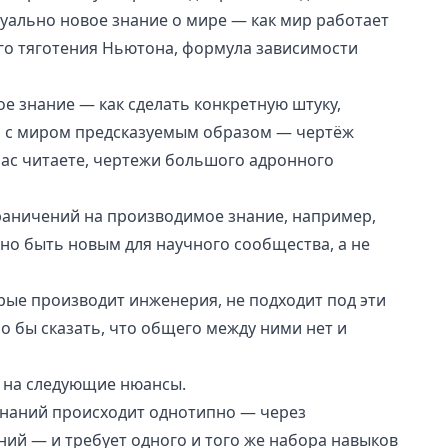
уально новое знание о мире — как мир работает
го тяготения Ньютона, формула зависимости
 знание — как сделать конкретную штуку,
ь с миром предсказуемым образом — чертёж
час читаете, чертежи большого адронного
раничений на производимое знание, например,
о быть новым для научного сообщества, а не
рые производит инженерия, не подходит под эти
 бы сказать, что общего между ними нет и
е на следующие нюансы.
знаний происходит однотипно — через
ний
— и требует одного и того же набора навыков