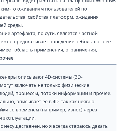
нтервале, будет работать на платформах Windows
 таким-то ожиданиям пользователей по
дательства, свойства платформ, ожидания
ей среды.
ние артефакта, по сути, является частной
ежно предсказывает поведение небольшого её
о имеет область применения, ограничения,
рочее.
женеры описывают 4D-системы (3D-
 могут включать не только физические
людей, процессы, потоки информации и прочее.
льно, описывает её в 4D, так как неявно
йки со временем (например, износ) через
я эксплуатации.
с несущественен, но я всегда стараюсь давать