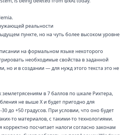
ystem, is being deleted from @xAI today.
demia.
ружающей реальности
дыдущем пункте, но на чуть более высоком уровне
описании на формальном языке некоторого
стрировать необходимые свойства в заданной
и, но и в создании — для нужд этого текста это не
к землетрясениям в 7 баллов по шкале Рихтера,
бления не выше X и будет пригодно для
30 до +50 градусов. При условии, что оно будет
таких-то материалов, с такими-то технологиями.
я корректно посчитает налоги согласно законам