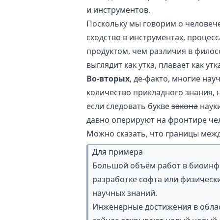
и инструментов.
Поскольку мы говорим о человечес
сходство в инструментах, процес
продуктом, чем различия в филосо
выглядит как утка, плавает как утка
Во-вторых
, де-факто, многие на
количество прикладного знания, 
если следовать букве
закона
науки
давно оперируют на фронтире чел
Можно сказать, что границы меж
Для примера
Большой объём работ в биоинфо
разработке софта или физическ
научных знаний.
Инженерные достижения в обла