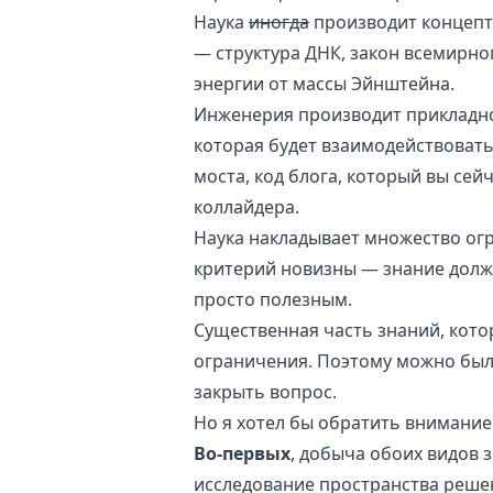
Наука
иногда
производит концепт
— структура ДНК, закон всемирно
энергии от массы Эйнштейна.
Инженерия производит прикладное
которая будет взаимодействоват
моста,
код блога
, который вы сей
коллайдера.
Наука накладывает множество ог
критерий новизны
— знание должн
просто полезным.
Существенная часть знаний, кото
ограничения. Поэтому можно было
закрыть вопрос.
Но я хотел бы обратить внимани
Во-первых
, добыча обоих видов 
исследование
пространства реше