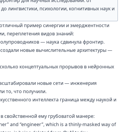
фронтир для научных исследований: от
 до лингвистики, психологии, когнитивных наук и
отличный пример синергии и эмерджентности
и, переплетения видов знаний:
полупроводников — наука сдвинула фронтир.
создали новые вычислительные архитектуры —
есколько концептуальных прорывов в нейронных
асштабировали новые сети — инженерия
и то, что получили
.
искусственного интеллекта граница между наукой и
в свойственной ему грубоватой манере:
her” and “engineer”, which is a thinly-masked way of