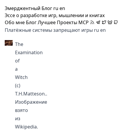
Эмерджентный Блог
ru
en
Эссе о разработке игр, мышлении и книгах
Обо мне
Блог
Лучшее
Проекты
MCP
Платёжные системы запрещают игры
ru
en
The
Examination
of
a
Witch
(с)
T.H.Matteson.
.
Изображение
взято
из
Wikipedia.