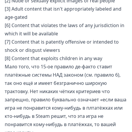
[2] Nude or sexually explicit images of real people
[3] Adult content that isn't appropriately labeled and
age-gated
[6] Content that violates the laws of any jurisdiction in
which it will be available
[7] Content that is patently offensive or intended to
shock or disgust viewers
[8] Content that exploits children in any way
Мало того, что 15-ое правило де-факто ставит
платёжные системы НАД законом (см. правило 6),
так оно ещё и имеет безгранично широкую
трактовку. Нет никаких чётких критериев что
запрещно, правило буквально означает «если ваша
игра не понравится кому-нибудь в плтатёжках или
кто-нибудь в Steam решит, что эта игра не
понравится кому-нибудь в платёжках, то вашей