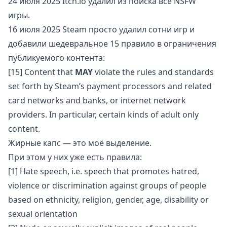
24 июля 2025
Itch.io удалил из поиска все NSFW
игры
.
16 июля 2025
Steam просто удалил сотни игр
и
добавили шедевральное 15 правило
в ограничения
публикуемого контента:
[15] Content that
MAY
violate the rules and standards
set forth by Steam’s payment processors and related
card networks and banks, or internet network
providers. In particular, certain kinds of adult only
content.
Жирные капс — это моё выделение.
При этом у них уже есть правила:
[1] Hate speech, i.e. speech that promotes hatred,
violence or discrimination against groups of people
based on ethnicity, religion, gender, age, disability or
sexual orientation