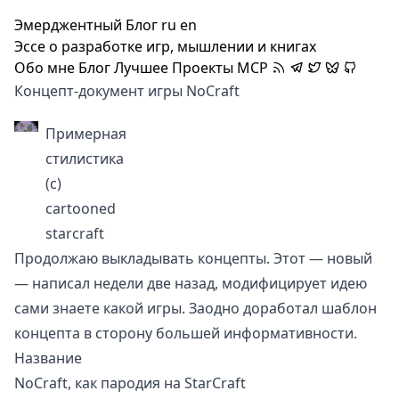
Эмерджентный Блог
ru
en
Эссе о разработке игр, мышлении и книгах
Обо мне
Блог
Лучшее
Проекты
MCP
Концепт-документ игры NoCraft
Примерная
стилистика
(с)
cartooned
starcraft
Продолжаю выкладывать
концепты
. Этот — новый
— написал недели две назад, модифицирует идею
сами знаете какой игры. Заодно доработал шаблон
концепта в сторону большей информативности.
Название
NoCraft, как пародия на StarCraft