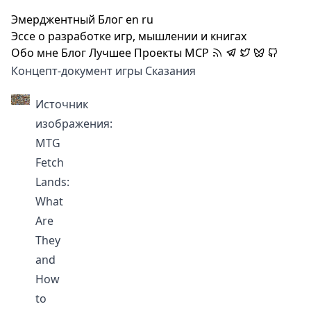
Эмерджентный Блог
en
ru
Эссе о разработке игр, мышлении и книгах
Обо мне
Блог
Лучшее
Проекты
MCP
Концепт-документ игры Сказания
Источник
изображения:
MTG
Fetch
Lands:
What
Are
They
and
How
to