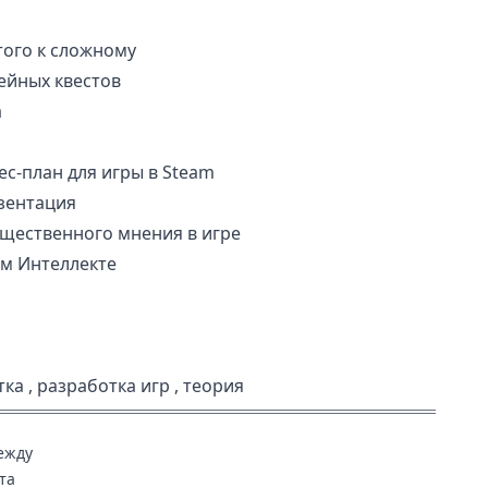
того к сложному
ейных квестов
а
ес-план для игры в Steam
езентация
бщественного мнения в игре
ом Интеллекте
тка
,
разработка игр
,
теория
ежду
та