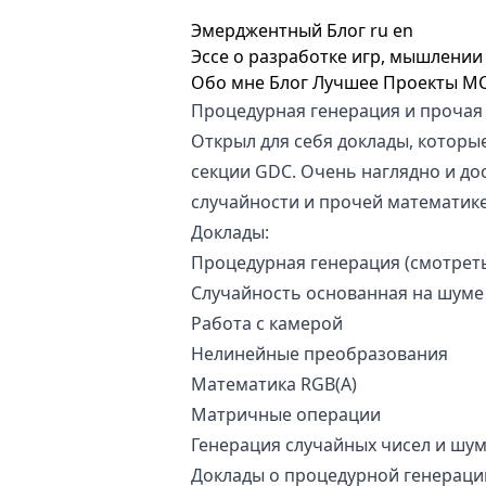
Эмерджентный Блог
ru
en
Эссе о разработке игр, мышлении 
Обо мне
Блог
Лучшее
Проекты
M
Процедурная генерация и прочая
Открыл для себя доклады, которы
секции GDC. Очень наглядно и до
случайности и прочей математике
Доклады:
Процедурная генерация (смотреть
Случайность основанная на шуме
Работа с камерой
Нелинейные преобразования
Математика RGB(A)
Матричные операции
Генерация случайных чисел и шу
Доклады о процедурной генераци