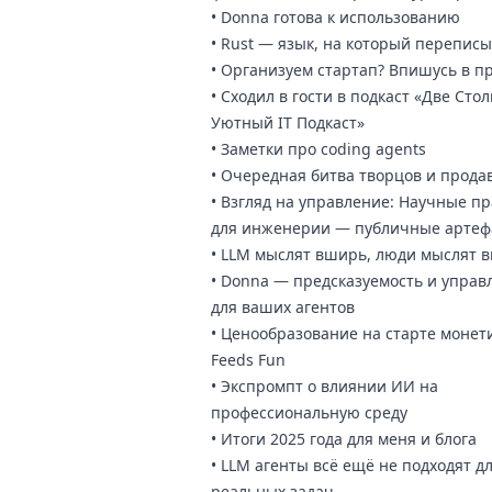
•
Donna готова к использованию
•
Rust — язык, на который перепис
•
Организуем стартап? Впишусь в п
•
Сходил в гости в подкаст «Две Ст
Уютный IT Подкаст»
•
Заметки про coding agents
•
Очередная битва творцов и прода
•
Взгляд на управление: Научные пр
для инженерии — публичные артеф
•
LLM мыслят вширь, люди мыслят в
•
Donna — предсказуемость и управ
для ваших агентов
•
Ценообразование на старте монет
Feeds Fun
•
Экспромпт о влиянии ИИ на
профессиональную среду
•
Итоги 2025 года для меня и блога
•
LLM агенты всё ещё не подходят д
реальных задач