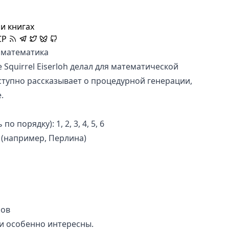
и книгах
CP
 математика
е
Squirrel Eiserloh
делал для математической
ступно рассказывает о процедурной генерации,
.
 по порядку):
1
,
2
,
3
,
4
,
5
,
6
(например,
Перлина
)
мов
и особенно интересны.