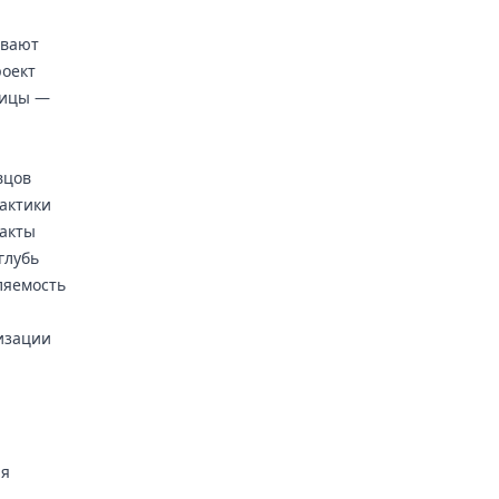
ывают
роект
олицы —
вцов
актики
акты
глубь
ляемость
изации
ля