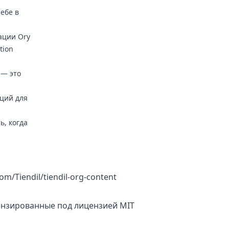
себе в
ации Ory
tion
 — это
кций для
ь, когда
com/Tiendil/tiendil-org-content
цензированные под
лицензией MIT