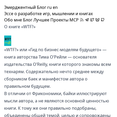
Эмерджентный Блог
ru
en
Эссе о разработке игр, мышлении и книгах
Обо мне
Блог
Лучшее
Проекты
MCP
О книге «WTF?»
«WTF?» или «Гид по бизнес-моделям будущего» —
книга авторства
Тима О’Рейли
— основателя
издательства
O’Reilly
, книги которого знакомы всем
технарям. Содержательно нечто среднее между
сборником баек и манифестом автора о
правильном будущем.
В отличии от
Фрикономики
, байки иллюстрируют
мысли автора, а не являются основной ценностью
книги. К тому же они правильно подобраны,
объединены общей темой, целью и сопровождены