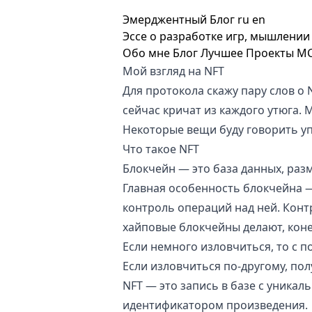
Эмерджентный Блог
ru
en
Эссе о разработке игр, мышлении 
Обо мне
Блог
Лучшее
Проекты
M
Мой взгляд на NFT
Для протокола скажу пару слов о
сейчас кричат из каждого утюга. 
Некоторые вещи буду говорить уп
Что такое NFT
Блокчейн — это база данных, раз
Главная особенность блокчейна 
контроль операций над ней. Конт
хайповые блокчейны делают, коне
Если немного изловчиться, то с
Если изловчиться по-другому, пол
NFT — это запись в базе с уника
идентификатором произведения.