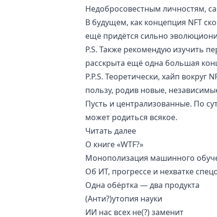
Недобросовестным личностям, са
В будущем, как концепция NFT ско
ещё придётся сильно эволюциони
P.S. Также рекомендую изучить
пе
расскрыта ещё одна большая кон
P.P.S. Теоретически, хайп вокруг 
пользу, родив новые, независимые
Пусть и централизованные. По сут
может родиться всякое.
Читать далее
О книге «WTF?»
Монополизация машинного обуч
Об ИТ, прогрессе и нехватке спец
Одна обёртка — два продукта
(Анти?)утопия науки
ИИ нас всех не(?) заменит