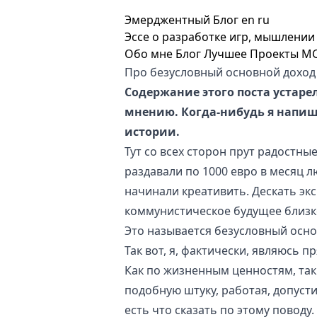
Эмерджентный Блог
en
ru
Эссе о разработке игр, мышлении 
Обо мне
Блог
Лучшее
Проекты
M
Про безусловный основной доход
Содержание этого поста устаре
мнению. Когда-нибудь я напишу
истории.
Тут со всех сторон прут радостны
раздавали по 1000 евро в месяц
лю
начинали креативить. Дескать эк
коммунистическое будущее близк
Это называется
безусловный осно
Так вот, я, фактически, являюсь 
Как по жизненным ценностям, так
подобную штуку, работая, допустим
есть что сказать по этому поводу.