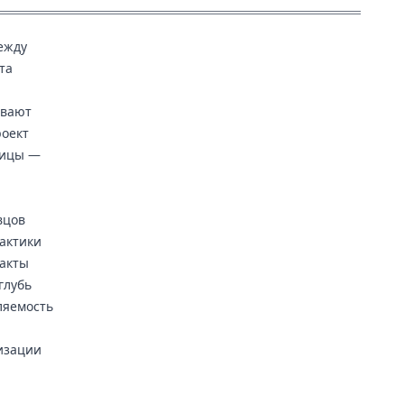
ежду
та
ывают
роект
олицы —
вцов
актики
акты
глубь
ляемость
изации