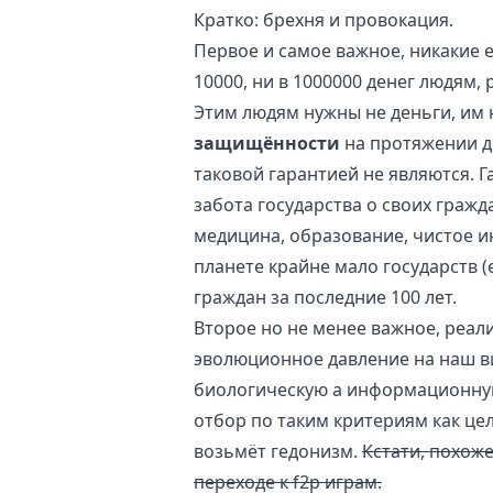
Кратко: брехня и провокация.
Первое и самое важное, никакие е
10000, ни в 1000000 денег людям,
Этим людям нужны не деньги, им
защищённости
на протяжении д
таковой гарантией не являются. 
забота государства о своих граж
медицина, образование, чистое 
планете крайне мало государств (
граждан за последние 100 лет.
Второе но не менее важное, реал
эволюционное давление на наш ви
биологическую а информационную:
отбор по таким критериям как цел
возьмёт гедонизм.
Кстати, похож
переходе к f2p играм.