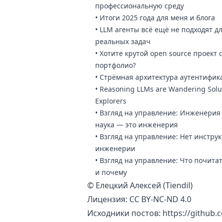
профессиональную среду
•
Итоги 2025 года для меня и блога
•
LLM агенты всё ещё не подходят д
реальных задач
•
Хотите крутой open source проект 
портфолио?
•
Стрёмная архитектура аутентифик
•
Reasoning LLMs are Wandering Solu
Explorers
•
Взгляд на управление: Инженерия
наука — это инженерия
•
Взгляд на управление: Нет инстру
инженерии
•
Взгляд на управление: Что почитат
и почему
©
Елецкий Алексей (Tiendil)
Лицензия:
CC BY-NC-ND 4.0
Исходники постов:
https://github.