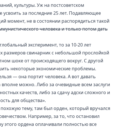
знаний, культуры. Уж на постсоветском
е усвоить за последние 25 лет. Подавляющее
ий момент, не в состоянии распорядиться такой
ммунистического человека и только потом дать
глобальный эксперимент, то за 10-20 лет
их размеров свинарник с небольшой прослойкой
ном шоке от происходящего вокруг. С другой
шить некоторые экономические проблемы.
ельзя — она портит человека. А вот давать
а вполне можно. Либо за очевидные всем заслуги
стных качеств, либо за сдачу адски сложного и
ость для общества».
а похожую тему, там был орден, который вручался
овечеством. Например, за то, что остановил
ру этого ордена оплачивали полностью все