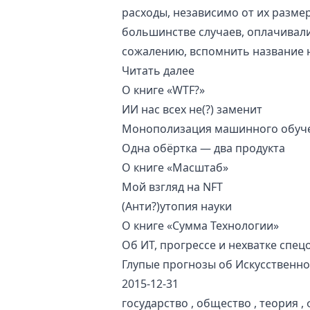
расходы, независимо от их размер
большинстве случаев, оплачивали
сожалению, вспомнить название н
Читать далее
О книге «WTF?»
ИИ нас всех не(?) заменит
Монополизация машинного обуч
Одна обёртка — два продукта
О книге «Масштаб»
Мой взгляд на NFT
(Анти?)утопия науки
О книге «Сумма Технологии»
Об ИТ, прогрессе и нехватке спец
Глупые прогнозы об Искусственн
2015-12-31
государство
,
общество
,
теория
,