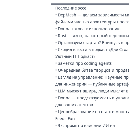
Последние эссе
•
DepMesh — делаем зависимости м
файлами частью архитектуры проек
•
Donna готова к использованию
•
Rust — язык, на который перепис
•
Организуем стартап? Впишусь в п
•
Сходил в гости в подкаст «Две Ст
Уютный IT Подкаст»
•
Заметки про coding agents
•
Очередная битва творцов и прода
•
Взгляд на управление: Научные пр
для инженерии — публичные артеф
•
LLM мыслят вширь, люди мыслят в
•
Donna — предсказуемость и управ
для ваших агентов
•
Ценообразование на старте монет
Feeds Fun
•
Экспромпт о влиянии ИИ на