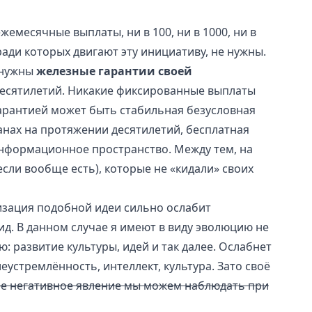
жемесячные выплаты, ни в 100, ни в 1000, ни в
 ради которых двигают эту инициативу, не нужны.
 нужны
железные гарантии своей
есятилетий. Никакие фиксированные выплаты
Гарантией может быть стабильная безусловная
данах на протяжении десятилетий, бесплатная
информационное пространство. Между тем, на
если вообще есть), которые не «кидали» своих
изация подобной идеи сильно ослабит
д. В данном случае я имеют в виду эволюцию не
 развитие культуры, идей и так далее. Ослабнет
еустремлённость, интеллект, культура. Зато своё
ее негативное явление мы можем наблюдать при