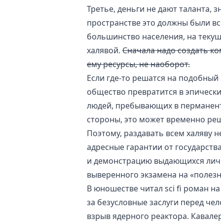
Третье, деньги не дают таланта, 
пространстве это должны были вс
большинство населения, на текущ
халявой.
Сначала надо создать ко
ему ресурсы, не наоборот.
Если где-то решатся на подобный 
общество превратится в эпическ
людей, пребывающих в перманент
стороны, это может временно ре
Поэтому, раздавать всем халяву н
адресные гарантии от государств
и демонстрацию выдающихся лично
выверенного экзамена на «полезн
В юношестве читал sci fi роман н
за безусловные заслуги перед чел
взрыв ядерного реактора. Кавале