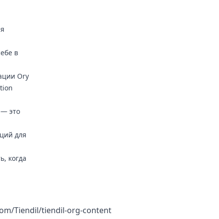
ля
себе в
ации Ory
tion
 — это
кций для
ь, когда
com/Tiendil/tiendil-org-content