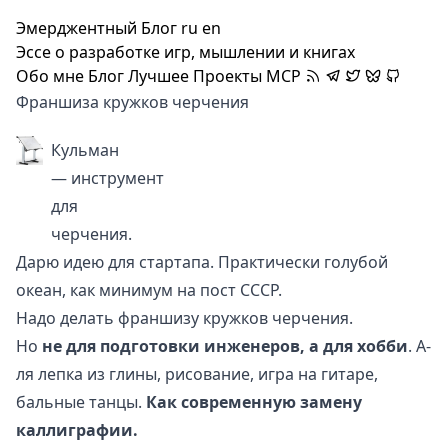
Эмерджентный Блог
ru
en
Эссе о разработке игр, мышлении и книгах
Обо мне
Блог
Лучшее
Проекты
MCP
Франшиза кружков черчения
Кульман
— инструмент
для
черчения.
Дарю идею для стартапа. Практически голубой
океан, как минимум на пост СССР.
Надо делать франшизу кружков черчения.
Но
не для подготовки инженеров, а для хобби
. А-
ля лепка из глины, рисование, игра на гитаре,
бальные танцы.
Как современную замену
каллиграфии.