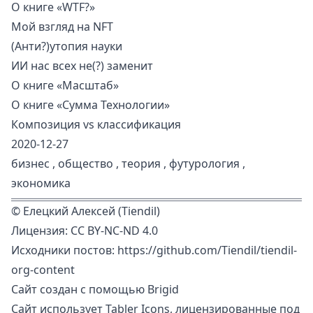
О книге «WTF?»
Мой взгляд на NFT
(Анти?)утопия науки
ИИ нас всех не(?) заменит
О книге «Масштаб»
О книге «Сумма Технологии»
Композиция vs классификация
2020-12-27
бизнес
,
общество
,
теория
,
футурология
,
экономика
©
Елецкий Алексей (Tiendil)
Лицензия:
CC BY-NC-ND 4.0
Исходники постов:
https://github.com/Tiendil/tiendil-
org-content
Сайт создан с помощью
Brigid
Сайт использует
Tabler Icons
, лицензированные под