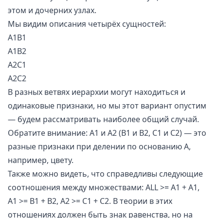
этом и дочерних узлах.
Мы видим описания четырёх сущностей:
A1B1
A1B2
A2C1
A2C2
В разных ветвях иерархии могут находиться и
одинаковые признаки, но мы этот вариант опустим
— будем рассматривать наиболее общий случай.
Обратите внимание: A1 и A2 (B1 и B2, C1 и C2) — это
разные признаки при делении по основанию A,
например, цвету.
Также можно видеть, что справедливы следующие
соотношения между множествами: ALL >= A1 + A1,
A1 >= B1 + B2, A2 >= C1 + C2. В теории в этих
отношениях должен быть знак равенства, но на