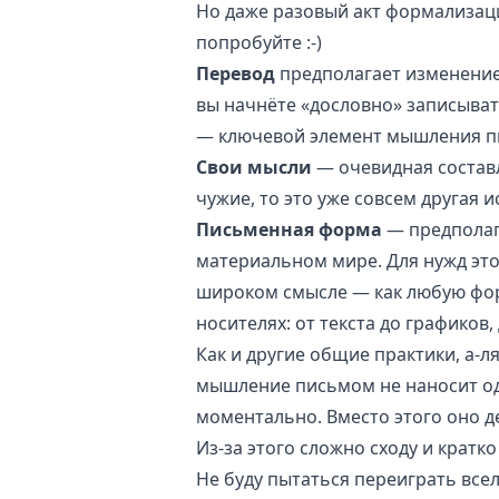
Но даже разовый акт формализац
попробуйте :-)
Перевод
предполагает изменени
вы начнёте «дословно» записыват
— ключевой элемент мышления п
Свои мысли
— очевидная составл
чужие, то это уже совсем другая и
Письменная форма
— предполага
материальном мире. Для нужд это
широком смысле — как любую фо
носителях: от текста до графиков
Как и другие общие практики, а-л
мышление письмом не наносит од
моментально. Вместо этого оно д
Из-за этого сложно сходу и кратк
Не буду пытаться переиграть все