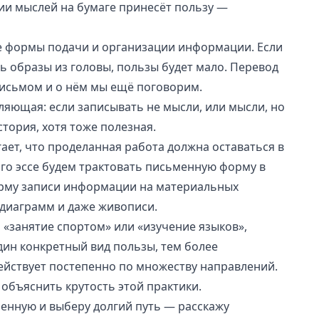
ии мыслей на бумаге принесёт пользу —
е формы подачи и
организации информации
. Если
ь образы из головы, пользы будет мало. Перевод
исьмом и о нём мы ещё поговорим.
яющая: если записывать не мысли, или мысли, но
стория, хотя тоже полезная.
ет, что проделанная работа должна оставаться в
го эссе будем трактовать письменную форму в
рму записи информации на материальных
, диаграмм и даже живописи.
я «занятие спортом» или «изучение языков»,
ин конкретный вид пользы, тем более
ействует постепенно по множеству направлений.
о объяснить крутость этой практики.
ленную и выберу долгий путь — расскажу