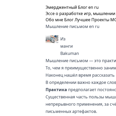
Эмерджентный Блог
en
ru
Эссе о разработке игр, мышлении 
Обо мне
Блог
Лучшее
Проекты
M
Мышление письмом
en
ru
Из
манги
Bakuman
Мышление письмом — это практик
То, чем я преимущественно занима
Наконец нашёл время рассказать 
В определении важно каждое слово
Практика
предполагает постоянс
Существенная часть пользы мышл
непрерывного применения, за сч
письменных
артефактов
.