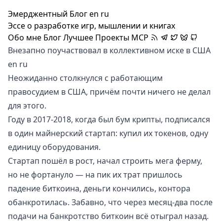
Эмерджентный Блог
en
ru
Эссе о разработке игр, мышлении и книгах
Обо мне
Блог
Лучшее
Проекты
MCP
Внезапно поучаствовал в коллективном иске в США
en
ru
Неожиданно столкнулся с работающим
правосудием в США, причём почти ничего не делал
для этого.
Году в 2017-2018, когда был бум крипты, подписался
в один майнерский стартап: купил их токенов, одну
единицу оборудования.
Стартап пошёл в рост, начал строить мега ферму,
но не фортануло — на пик их трат пришлось
падение биткоина, деньги кончились, контора
обанкротилась. Забавно, что через месяц-два после
подачи на банкротство биткоин всё отыграл назад.