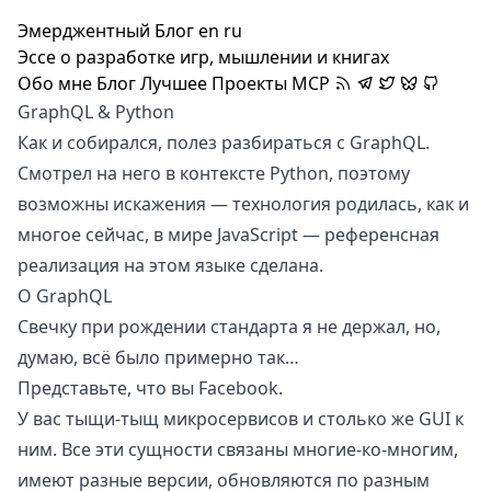
Эмерджентный Блог
en
ru
Эссе о разработке игр, мышлении и книгах
Обо мне
Блог
Лучшее
Проекты
MCP
GraphQL & Python
Как и
собирался
, полез разбираться с
GraphQL
.
Смотрел на него в контексте Python, поэтому
возможны искажения — технология родилась, как и
многое сейчас, в мире JavaScript —
референсная
реализация
на этом языке сделана.
О GraphQL
Свечку при рождении стандарта я не держал, но,
думаю, всё было примерно так…
Представьте, что вы Facebook.
У вас тыщи-тыщ микросервисов и столько же GUI к
ним. Все эти сущности связаны
многие-ко-многим
,
имеют разные версии, обновляются по разным