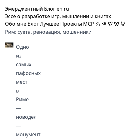
Эмерджентный Блог
en
ru
Эссе о разработке игр, мышлении и книгах
Обо мне
Блог
Лучшее
Проекты
MCP
Рим: суета, реновация, мошенники
Одно
из
самых
пафосных
мест
в
Риме
—
новодел
—
монумент