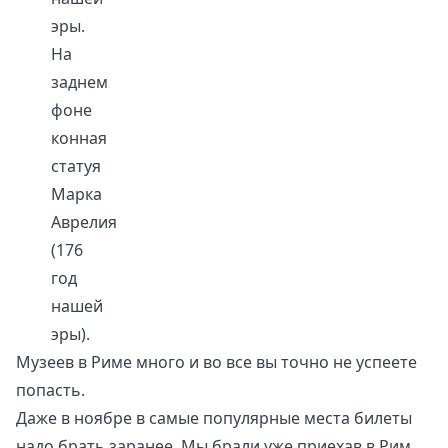
эры.
На
заднем
фоне
конная
статуя
Марка
Аврелия
(176
год
нашей
эры).
Музеев в Риме много и во все вы точно не успеете
попасть.
Даже в ноябре в самые популярные места билеты
надо брать заранее, Мы брали уже приехав в Рим,