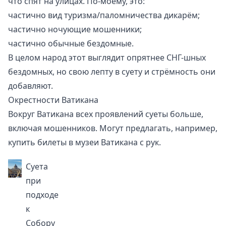
что спят на улицах. По-моему, это:
частично вид туризма/паломничества дикарём;
частично ночующие мошенники;
частично обычные бездомные.
В целом народ этот выглядит опрятнее СНГ-шных
бездомных, но свою лепту в суету и стрёмность они
добавляют.
Окрестности Ватикана
Вокруг
Ватикана
всех проявлений суеты больше,
включая мошенников. Могут предлагать, например,
купить билеты в музеи Ватикана с рук.
Суета
при
подходе
к
Собору