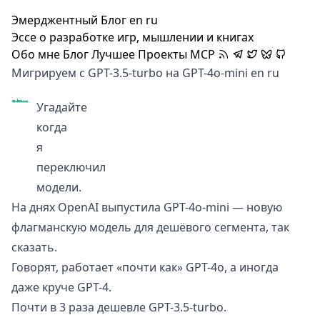
Эмерджентный Блог
en
ru
Эссе о разработке игр, мышлении и книгах
Обо мне
Блог
Лучшее
Проекты
MCP
Мигрируем с GPT-3.5-turbo на GPT-4o-mini
en
ru
Угадайте
когда
я
переключил
модели.
На днях
OpenAI выпустила GPT-4o-mini
— новую
флагманскую модель для дешёвого сегмента, так
сказать.
Говорят, работает «почти как» GPT-4o, а иногда
даже круче GPT-4.
Почти в 3 раза дешевле GPT-3.5-turbo.