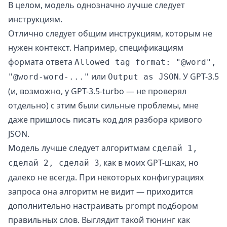
В целом, модель однозначно лучше следует
инструкциям.
Отлично следует общим инструкциям, которым не
нужен контекст. Например, спецификациям
формата ответа
Allowed tag format: "@word",
или
. У GPT-3.5
"@word-word-..."
Output as JSON
(и, возможно, у GPT-3.5-turbo — не проверял
отдельно) с этим были сильные проблемы, мне
даже пришлось писать код для разбора кривого
JSON.
Модель лучше следует алгоритмам
сделай 1,
, как в
моих GPT-шках
, но
сделай 2, сделай 3
далеко не всегда. При некоторых конфигурациях
запроса она алгоритм не видит — приходится
дополнительно настраивать prompt подбором
правильных слов. Выглядит такой тюнинг как