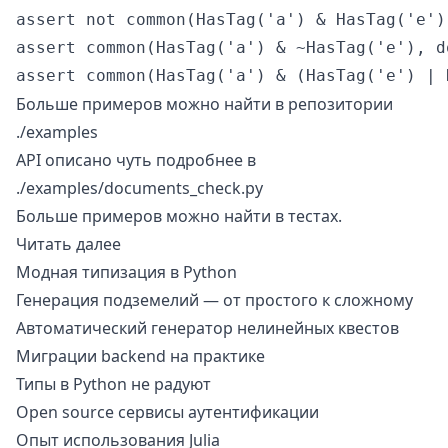
assert not common(HasTag('a') & HasTag('e'),
assert common(HasTag('a') & ~HasTag('e'), do
Больше примеров можно найти в репозитории
./examples
API описано чуть подробнее в
./examples/documents_check.py
Больше примеров можно найти в
тестах
.
Читать далее
Модная типизация в Python
Генерация подземелий — от простого к сложному
Автоматический генератор нелинейных квестов
Миграции backend на практике
Типы в Python не радуют
Open source сервисы аутентификации
Опыт использования Julia