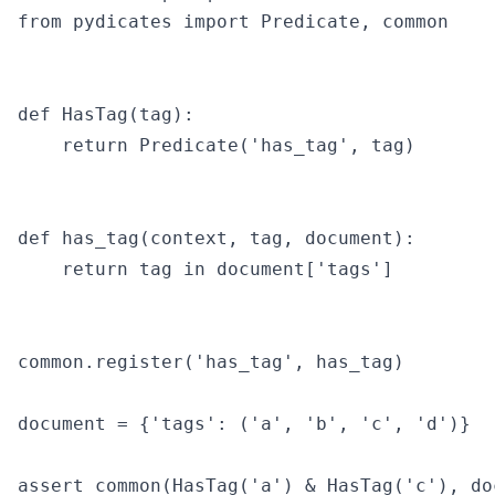
from pydicates import Predicate, common

def HasTag(tag):

    return Predicate('has_tag', tag)

def has_tag(context, tag, document):

    return tag in document['tags']

common.register('has_tag', has_tag)

document = {'tags': ('a', 'b', 'c', 'd')}

assert common(HasTag('a') & HasTag('c'), doc