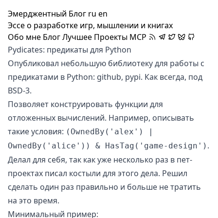
Эмерджентный Блог
ru
en
Эссе о разработке игр, мышлении и книгах
Обо мне
Блог
Лучшее
Проекты
MCP
Pydicates: предикаты для Python
Опубликовал небольшую библиотеку для работы с
предикатами в Python:
github
,
pypi
. Как всегда, под
BSD-3
.
Позволяет конструировать функции для
отложенных вычислений. Например, описывать
такие условия:
(OwnedBy('alex') |
.
OwnedBy('alice')) & HasTag('game-design')
Делал для себя, так как уже несколько раз в пет-
проектах писал костыли для этого дела. Решил
сделать один раз правильно и больше не тратить
на это время.
Минимальный пример: