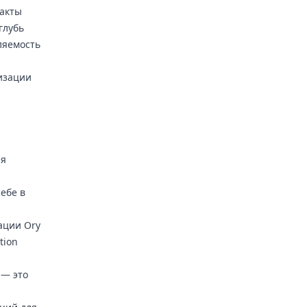
акты
глубь
ляемость
изации
ля
себе в
ации Ory
tion
 — это