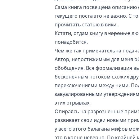
Сама книга посвещена описанию
текущего поста это не важно. С т
прочитать
статью в вики
.
Кстати, отдам книгу в
хорошие
люб
понадобится.
Чем же так примечательна подача
Автор, непостижимым для меня об
обобщения. Вся формализация вы
бесконечным потоком схожих дру
переключениями между ними. Под
завуалированными утверждениями
этих отрывках.
Опираясь на разрозненные приме
развивает свои идеи новыми прим
у всего этого балагана мифов мож
это в корне неверно. По крайней