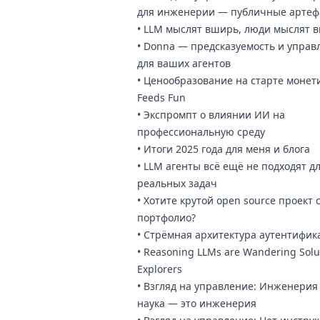
для инженерии — публичные артеф
•
LLM мыслят вширь, люди мыслят в
•
Donna — предсказуемость и управ
для ваших агентов
•
Ценообразование на старте монет
Feeds Fun
•
Экспромпт о влиянии ИИ на
профессиональную среду
•
Итоги 2025 года для меня и блога
•
LLM агенты всё ещё не подходят д
реальных задач
•
Хотите крутой open source проект 
портфолио?
•
Стрёмная архитектура аутентифик
•
Reasoning LLMs are Wandering Solu
Explorers
•
Взгляд на управление: Инженерия
наука — это инженерия