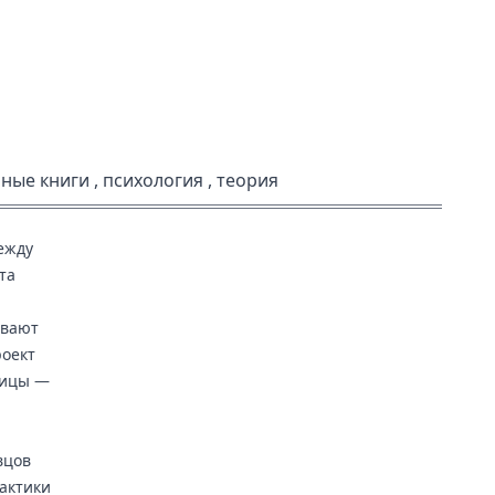
ные книги
,
психология
,
теория
ежду
та
ывают
роект
олицы —
вцов
актики