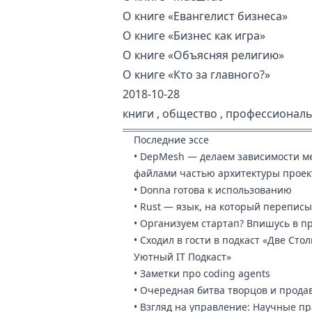
О книге «Евангелист бизнеса»
О книге «Бизнес как игра»
О книге «Объясняя религию»
О книге «Кто за главного?»
2018-10-28
книги
,
общество
,
профессиональ
Последние эссе
•
DepMesh — делаем зависимости м
файлами частью архитектуры проек
•
Donna готова к использованию
•
Rust — язык, на который перепис
•
Организуем стартап? Впишусь в п
•
Сходил в гости в подкаст «Две Ст
Уютный IT Подкаст»
•
Заметки про coding agents
•
Очередная битва творцов и прода
•
Взгляд на управление: Научные пр