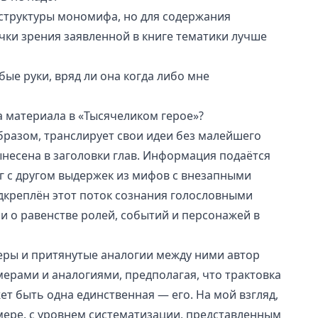
структуры мономифа
, но для содержания
очки зрения заявленной в книге тематики лучше
ые руки, вряд ли она когда либо мне
 материала в «Тысячеликом герое»?
разом, транслирует свои идеи без малейшего
несена в заголовки глав. Информация подаётся
г с другом выдержек из мифов с внезапными
креплён этот поток сознания голословными
 о равенстве ролей, событий и персонажей в
ры и притянутые аналогии между ними автор
ерами и аналогиями, предполагая, что трактовка
ет быть одна единственная — его. На мой взгляд,
 мере, с уровнем систематизации, представленным