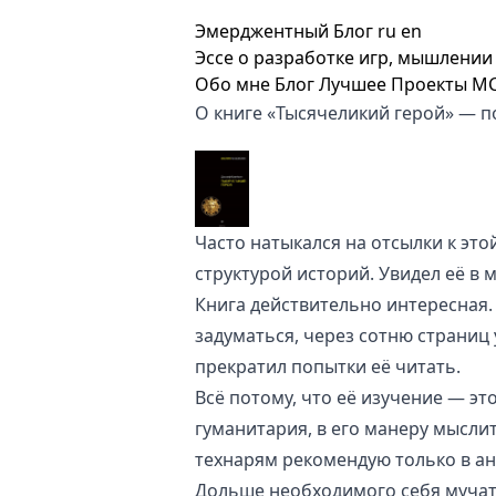
Эмерджентный Блог
ru
en
Эссе о разработке игр, мышлении 
Обо мне
Блог
Лучшее
Проекты
M
О книге «Тысячеликий герой» — 
Часто натыкался на отсылки к это
структурой историй. Увидел её в м
Книга действительно интересная.
задуматься, через сотню страниц у
прекратил попытки её читать.
Всё потому, что её изучение — э
гуманитария, в его манеру мыслит
технарям рекомендую только в ан
Дольше необходимого себя мучат