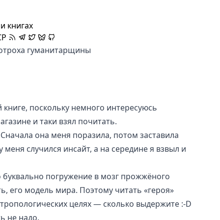
и книгах
CP
потроха гуманитарщины
й книге, поскольку немного интересуюсь
агазине и таки взял почитать.
 Сначала она меня поразила, потом заставила
 меня случился инсайт, а на середине я взвыл и
то буквально погружение в мозг прожжёного
ь, его модель мира. Поэтому читать «героя»
тропологических целях — сколько выдержите :-D
ь не надо.