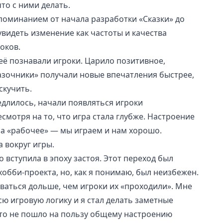
что с ними делать.
поминанием от начала разработки «Сказки» до
увидеть изменение как частоты и качества
оков.
 её познавали игроки. Царило позитивное,
азочники» получали новые впечатления быстрее,
скучить.
едлилось, начали появляться игроки
мотря на то, что игра стала глубже. Настроение
на «рабочее» — мы играем и нам хорошо.
 вокруг игры.
о вступила в эпоху застоя. Этот переход был
хобби-проекта, но, как я понимаю, был неизбежен.
аться дольше, чем игроки их «проходили». Мне
сю игровую логику и я стал делать заметные
что не пошло на пользу общему настроению