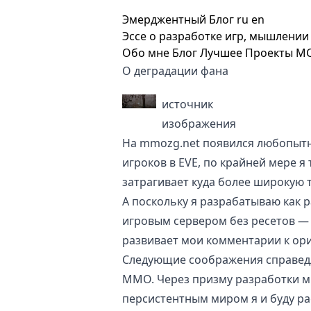
Эмерджентный Блог
ru
en
Эссе о разработке игр, мышлении 
Обо мне
Блог
Лучшее
Проекты
M
О деградации фана
источник
изображения
На
mmozg.net
появился любопытн
игроков в EVE
, по крайней мере я 
затрагивает куда более широкую т
А поскольку я разрабатываю как 
игровым сервером без ресетов — м
развивает мои комментарии к ори
Следующие соображения справедли
ММО. Через призму разработки м
персистентным миром я и буду ра