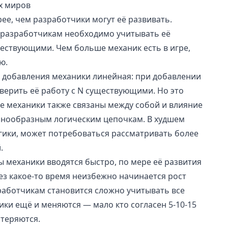
х миров
ее, чем разработчики могут её развивать.
 разработчикам необходимо учитывать её
уществующими.
Чем больше механик есть в игре,
ую
.
ь добавления механики линейная: при добавлении
верить её работу c N существующими. Но это
е механики также связаны между собой и влияние
знообразным логическим цепочкам. В худшем
огики, может потребоваться рассматривать более
.
ы механики вводятся быстро, по мере её развития
рез какое-то время неизбежно начинается рост
аботчикам становится сложно учитывать все
ики ещё и меняются — мало кто согласен 5-10-15
 теряются.