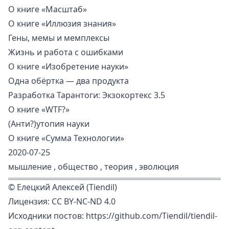
О книге «Масштаб»
О книге «Иллюзия знания»
Гены, мемы и мемплексы
Жизнь и работа с ошибками
О книге «Изобретение науки»
Одна обёртка — два продукта
Разработка Тарантоги: Экзокортекс 3.5
О книге «WTF?»
(Анти?)утопия науки
О книге «Сумма Технологии»
2020-07-25
мышление
,
общество
,
теория
,
эволюция
©
Елецкий Алексей (Tiendil)
Лицензия:
CC BY-NC-ND 4.0
Исходники постов:
https://github.com/Tiendil/tiendil-