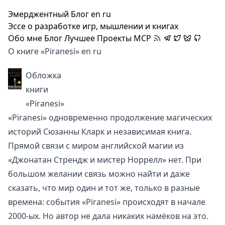
Эмерджентный Блог
en
ru
Эссе о разработке игр, мышлении и книгах
Обо мне
Блог
Лучшее
Проекты
MCP
О книге «Piranesi»
en
ru
Обложка
книги
«Piranesi»
«Piranesi» одновременно продолжение магических
историй
Сюзанны Кларк
и независимая книга.
Прямой связи с
миром английской магии
из
«Джонатан Стрендж и мистер Норрелл» нет. При
большом желании связь можно найти и даже
сказать, что мир один и тот же, только в разные
времена: события «Piranesi» происходят в начале
2000-ых. Но автор не дала никаких намёков на это.