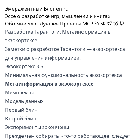
Эмерджентный Блог
en
ru
Эссе о разработке игр, мышлении и книгах
Обо мне
Блог
Лучшее
Проекты
MCP
Разработка Тарантоги: Метаинформация в
экзокортексе
Заметки о разработке
Тарантоги
— экзокортекса
для управления информацией:
Экзокортекс 3.5
Минимальная функциональность экзокортекса
Метаинформация в экзокортексе
Мемплексы
Модель данных
Первый блин
Второй блин
Эксперименты закончены
Прежде чем собирать что-то работающее, следует