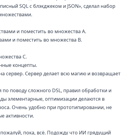
описный SQL с блэкджеком и JSON», сделал набор
множествами.
ствами и поместить во множества A.
вами и поместить во множества B.
ножества C.
енные концепты.
на сервер. Сервер делает всю магию и возвращает
я по поводу сложного DSL, правил обработки и
нды элементарные, оптимизации делаются в
роса. Очень удобно при прототипировании, не
е активности.
 пожалуй, пока, всё. Подожду что ИИ грядущий