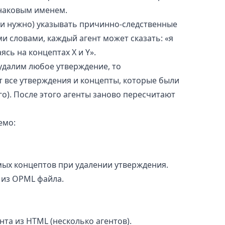
инаковым именем.
(и нужно) указывать причинно-следственные
и словами, каждый агент может сказать: «я
ясь на концептах X и Y».
 удалим любое утверждение, то
 все утверждения и концепты, которые были
го). После этого агенты заново пересчитают
емо:
мых концептов при удалении утверждения.
 из OPML файла.
та из HTML (несколько агентов).