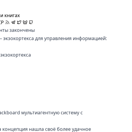
и книгах
CP
енты закончены
 экзокортекса для управления информацией:
экзокортекса
lackboard мультиагентную систему с
а концепция нашла своё более удачное