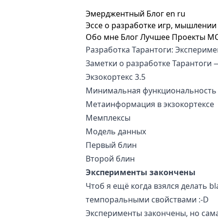
Эмерджентный Блог
en
ru
Эссе о разработке игр, мышлении 
Обо мне
Блог
Лучшее
Проекты
M
Разработка Тарантоги: Эксперим
Заметки о разработке
Тарантоги
—
Экзокортекс 3.5
Минимальная функциональность 
Метаинформация в экзокортексе
Мемплексы
Модель данных
Первый блин
Второй блин
Эксперименты закончены
Чтоб я ещё когда взялся делать b
темпоральными свойствами :-D
Эксперименты закончены, но сам