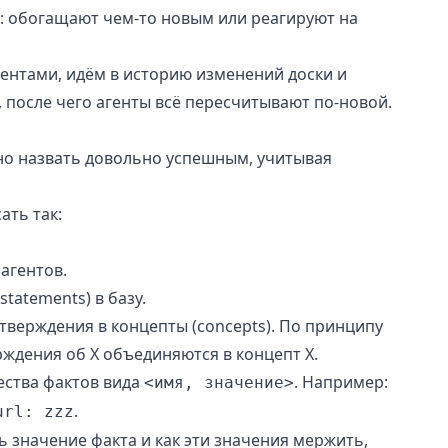
: обогащают чем-то новым или реагируют на
гентами, идём в историю изменений доски и
 после чего агенты всё пересчитывают по-новой.
но назвать довольно успешным, учитывая
ать так:
агентов.
tatements) в базу.
тверждения в концепты (concepts). По принципу
рждения об X объединяются в концепт X.
ства фактов вида
. Например:
<имя, значение>
.
url: zzz
ь значение факта и как эти значения мержить,