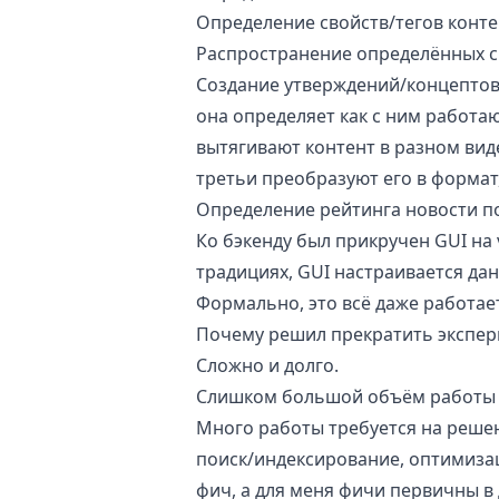
Определение свойств/тегов контен
Распространение определённых с
Создание утверждений/концептов 
она определяет как с ним работа
вытягивают контент в разном виде
третьи преобразуют его в формат
Определение рейтинга новости по
Ко бэкенду был прикручен GUI на
традициях, GUI настраивается да
Формально, это всё даже работает
Почему решил прекратить экспе
Сложно и долго.
Слишком большой объём работы д
Много работы требуется на решен
поиск/индексирование, оптимизац
фич, а для меня фичи первичны в