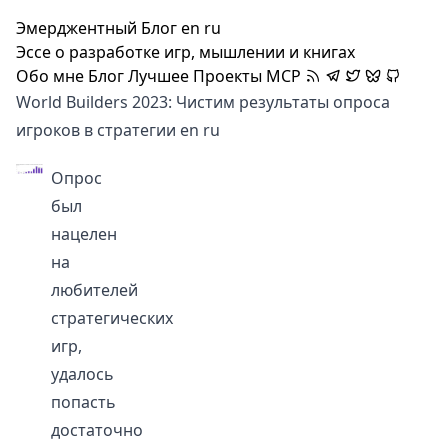
Эмерджентный Блог
en
ru
Эссе о разработке игр, мышлении и книгах
Обо мне
Блог
Лучшее
Проекты
MCP
World Builders 2023: Чистим результаты опроса
игроков в стратегии
en
ru
Опрос
был
нацелен
на
любителей
стратегических
игр,
удалось
попасть
достаточно