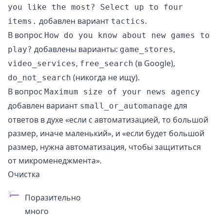
you like the most? Select up to four
добавлен вариант
.
items.
tactics
В вопрос
How do you know about new games to
добавлены варианты:
,
play?
game_stores
,
(в Google),
video_services
free_search
(никогда не ищу).
do_not_search
В вопрос
Maximum size of your news agency
добавлен вариант
для
small_or_automanage
ответов в духе «если с автоматизацией, то большой
размер, иначе маленький», и «если будет большой
размер, нужна автоматизация, чтобы защититься
от микроменеджмента».
Очистка
Поразительно
много