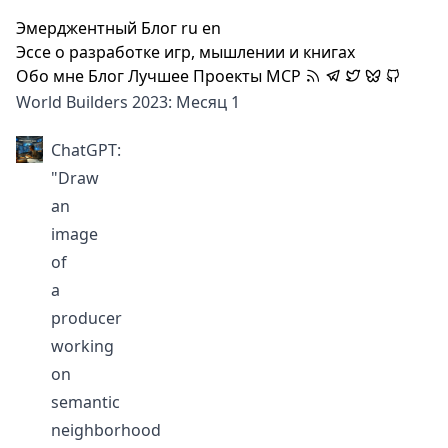
Эмерджентный Блог
ru
en
Эссе о разработке игр, мышлении и книгах
Обо мне
Блог
Лучшее
Проекты
MCP
World Builders 2023: Месяц 1
ChatGPT:
"Draw
an
image
of
a
producer
working
on
semantic
neighborhood